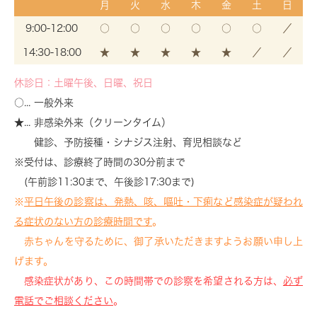
月
火
水
木
金
土
日
9:00-12:00
○
○
○
○
○
○
／
14:30-18:00
★
★
★
★
★
／
／
休診日：土曜午後、日曜、祝日
○... 一般外来
★... 非感染外来（クリーンタイム）
健診、予防接種・シナジス注射、育児相談など
※受付は、診療終了時間の30分前まで
(午前診11:30まで、午後診17:30まで)
※
平日午後の診察は、発熱、咳、嘔吐・下痢など感染症が疑われ
る症状のない方の診療時間です
。
赤ちゃんを守るために、御了承いただきますようお願い申し上
げます。
感染症状があり、この時間帯での診察を希望される方は、
必ず
電話でご相談ください
。