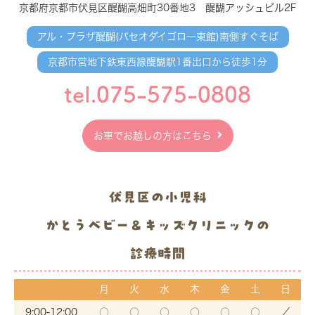
京都府京都市伏見区醍醐高畑町30番地3 醍醐アッシュビル2F
アル・プラザ醍醐(パセオダイゴロー東館)南側すぐそば
京都市営地下鉄東西線醍醐駅1番出口から徒歩1分
tel.075-575-0808
お車でお越しの方はこちら
伏見区の小児科
かとうベビー＆キッズクリニックの
診療時間
月
火
水
木
金
土
日
9:00-12:00
○
○
○
○
○
○
／