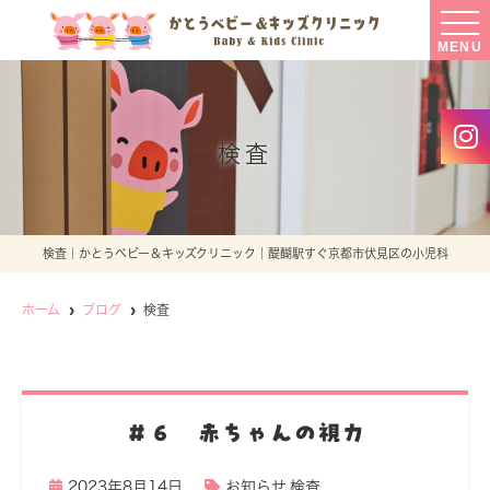
MENU
検査
検査｜かとうベビー＆キッズクリニック｜醍醐駅すぐ京都市伏見区の小児科
ホーム
ブログ
検査
＃６ 赤ちゃんの視力
2023年8月14日
お知らせ
,
検査