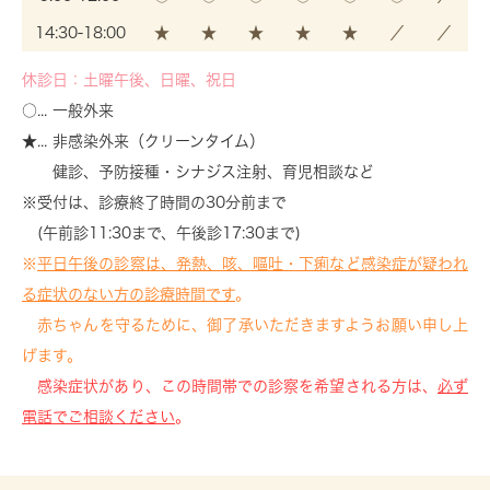
14:30-18:00
★
★
★
★
★
／
／
休診日：土曜午後、日曜、祝日
○... 一般外来
★... 非感染外来（クリーンタイム）
健診、予防接種・シナジス注射、育児相談など
※受付は、診療終了時間の30分前まで
(午前診11:30まで、午後診17:30まで)
※
平日午後の診察は、発熱、咳、嘔吐・下痢など感染症が疑われ
る症状のない方の診療時間です
。
赤ちゃんを守るために、御了承いただきますようお願い申し上
げます。
感染症状があり、この時間帯での診察を希望される方は、
必ず
電話でご相談ください
。