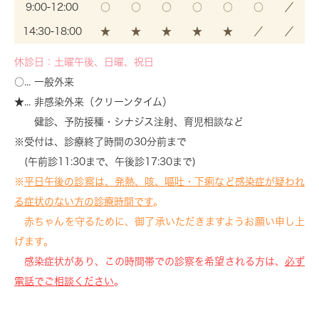
9:00-12:00
○
○
○
○
○
○
／
14:30-18:00
★
★
★
★
★
／
／
休診日：土曜午後、日曜、祝日
○... 一般外来
★... 非感染外来（クリーンタイム）
健診、予防接種・シナジス注射、育児相談など
※受付は、診療終了時間の30分前まで
(午前診11:30まで、午後診17:30まで)
※
平日午後の診察は、発熱、咳、嘔吐・下痢など感染症が疑われ
る症状のない方の診療時間です
。
赤ちゃんを守るために、御了承いただきますようお願い申し上
げます。
感染症状があり、この時間帯での診察を希望される方は、
必ず
電話でご相談ください
。