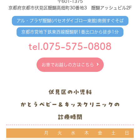
〒601-1375
京都府京都市伏見区醍醐高畑町30番地3 醍醐アッシュビル2F
アル・プラザ醍醐(パセオダイゴロー東館)南側すぐそば
京都市営地下鉄東西線醍醐駅1番出口から徒歩1分
tel.075-575-0808
お車でお越しの方はこちら
伏見区の小児科
かとうベビー＆キッズクリニックの
診療時間
月
火
水
木
金
土
日