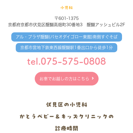
小児科
〒601-1375
京都府京都市伏見区醍醐高畑町30番地3 醍醐アッシュビル2F
アル・プラザ醍醐(パセオダイゴロー東館)南側すぐそば
京都市営地下鉄東西線醍醐駅1番出口から徒歩1分
tel.075-575-0808
お車でお越しの方はこちら
伏見区の小児科
かとうベビー＆キッズクリニックの
診療時間