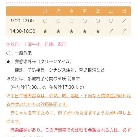
月
火
水
木
金
土
日
9:00-12:00
○
○
○
○
○
○
／
14:30-18:00
★
★
★
★
★
／
／
休診日：土曜午後、日曜、祝日
○... 一般外来
★... 非感染外来（クリーンタイム）
健診、予防接種・シナジス注射、育児相談など
※受付は、診療終了時間の30分前まで
(午前診11:30まで、午後診17:30まで)
※
平日午後の診察は、発熱、咳、嘔吐・下痢など感染症が疑われ
る症状のない方の診療時間です
。
赤ちゃんを守るために、御了承いただきますようお願い申し上
げます。
感染症状があり、この時間帯での診察を希望される方は、
必ず