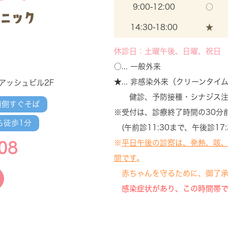
9:00-12:00
○
14:30-18:00
★
休診日：土曜午後、日曜、祝日
○... 一般外来
★... 非感染外来（クリーンタイ
アッシュビル2F
健診、予防接種・シナジス注
南側すぐそば
※受付は、診療終了時間の30分
ら徒歩1分
(午前診11:30まで、午後診17:
※
平日午後の診察は、発熱、咳
08
間です
。
赤ちゃんを守るために、御了承
感染症状があり、この時間帯