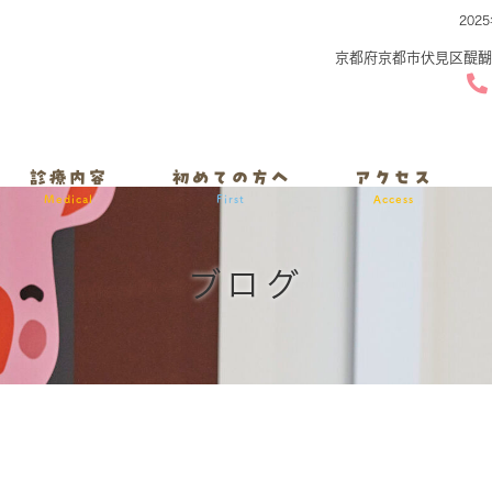
20
京都府京都市伏見区醍醐
診療内容
初めての方へ
アクセス
Medical
First
Access
ブログ