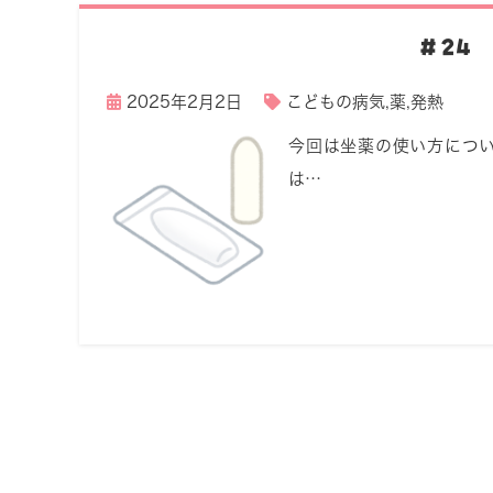
＃24
2025年2月2日
こどもの病気
,
薬
,
発熱
今回は坐薬の使い方につい
は…