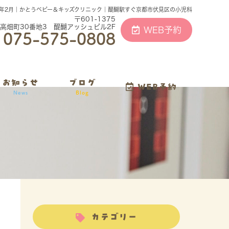
25年2月｜かとうベビー＆キッズクリニック｜醍醐駅すぐ京都市伏見区の小児科
〒601-1375
高畑町30番地3 醍醐アッシュビル2F
WEB予約
075-575-0808
お知らせ
ブログ
WEB予約
News
Blog
カテゴリー