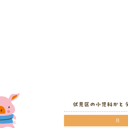
伏見区の小児科
かと
月