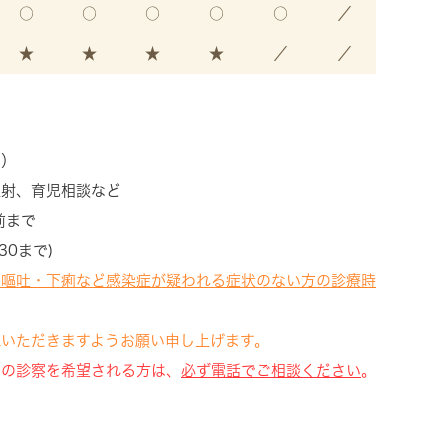
○
○
○
○
○
／
★
★
★
★
／
／
ム）
射、育児相談など
前まで
30まで)
、嘔吐・下痢など感染症が疑われる症状のない方の診療時
いただきますようお願い申し上げます。
での診察を希望される方は、
必ず電話でご相談ください
。