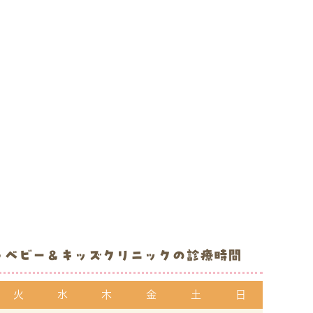
うベビー＆キッズクリニックの
診療時間
火
水
木
金
土
日