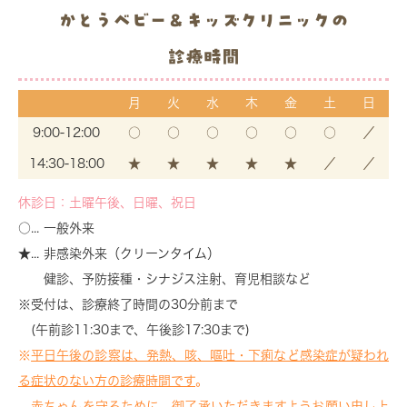
かとうベビー＆キッズクリニックの
診療時間
月
火
水
木
金
土
日
9:00-12:00
○
○
○
○
○
○
／
14:30-18:00
★
★
★
★
★
／
／
休診日：土曜午後、日曜、祝日
○... 一般外来
★... 非感染外来（クリーンタイム）
健診、予防接種・シナジス注射、育児相談など
※受付は、診療終了時間の30分前まで
(午前診11:30まで、午後診17:30まで)
※
平日午後の診察は、発熱、咳、嘔吐・下痢など感染症が疑われ
る症状のない方の診療時間です
。
赤ちゃんを守るために、御了承いただきますようお願い申し上